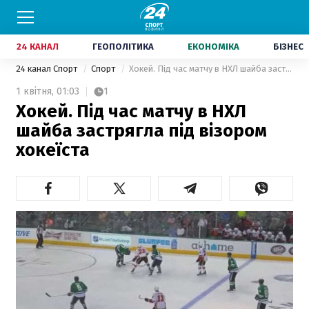
24 КАНАЛ
ГЕОПОЛІТИКА
ЕКОНОМІКА
БІЗНЕС
24 канал Спорт
Спорт
Хокей. Під час матчу в НХЛ шайба застрягла під візором хокеїста
1 квітня,
01:03
1
Хокей. Під час матчу в НХЛ
шайба застрягла під візором
хокеїста