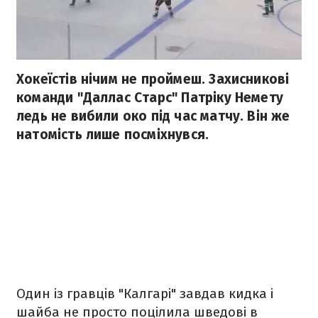
Хокеїстів нічим не проймеш. Захисникові
команди "Даллас Старс" Патріку Немету
ледь не вибили око під час матчу. Він же
натомість лише посміхнувся.
Один із гравців "Калгарі" завдав кидка і
шайба не просто поцілила шведові в