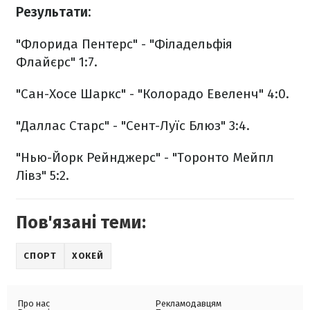
Результати:
"Флорида Пентерс" - "Філадельфія
Флайєрс" 1:7.
"Сан-Хосе Шаркс" - "Колорадо Евеленч" 4:0.
"Даллас Старс" - "Сент-Луїс Блюз" 3:4.
"Нью-Йорк Рейнджерс" - "Торонто Мейпл
Лівз" 5:2.
Пов'язані теми:
СПОРТ
ХОКЕЙ
Про нас
Рекламодавцям