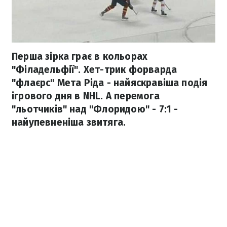
Перша зірка грає в кольорах
"Філадельфії". Хет-трик форварда
"флаєрс" Мета Ріда - найяскравіша подія
ігрового дня в NHL. А перемога
"льотчиків" над "Флоридою" - 7:1 -
найупевненіша звитяга.