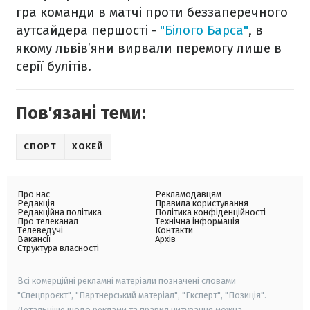
гра команди в матчі проти беззаперечного
аутсайдера першості -
"Білого Барса"
, в
якому львів’яни вирвали перемогу лише в
серії булітів.
Пов'язані теми:
СПОРТ
ХОКЕЙ
Про нас
Рекламодавцям
Редакція
Правила користування
Редакційна політика
Політика конфіденційності
Про телеканал
Технічна інформація
Телеведучі
Контакти
Вакансії
Архів
Структура власності
Всі комерційні рекламні матеріали позначені словами
"Спецпроєкт", "Партнерський матеріал", "Експерт", "Позиція".
Детальніше щодо реклами та правил цитування можна