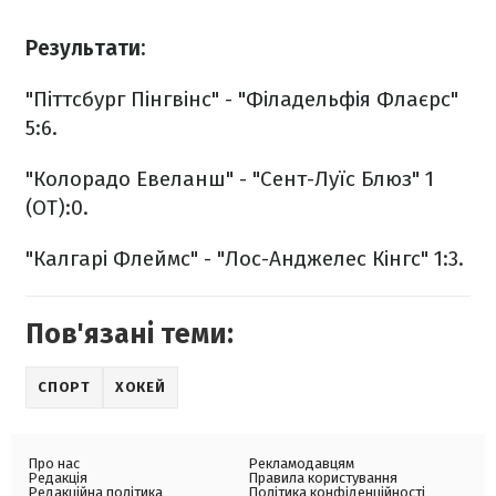
Результати:
"Піттсбург Пінгвінс" - "Філадельфія Флаєрс"
5:6.
"Колорадо Евеланш" - "Сент-Луїс Блюз" 1
(ОТ):0.
"Калгарі Флеймс" - "Лос-Анджелес Кінгс" 1:3.
Пов'язані теми:
СПОРТ
ХОКЕЙ
Про нас
Рекламодавцям
Редакція
Правила користування
Редакційна політика
Політика конфіденційності