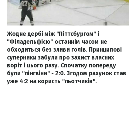
Жодне дербі між "Піттсбургом" і
"Філадельфією" останнім часом не
обходиться без зливи голів. Принципові
суперники забули про захист власних
воріт і цього разу. Спочатку попереду
були "пінгвіни" - 2:0. Згодом рахунок став
уже 4:2 на користь "льотчиків".