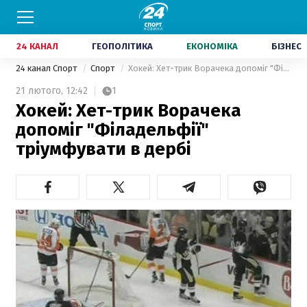
24 КАНАЛ
ГЕОПОЛІТИКА
ЕКОНОМІКА
БІЗНЕС
24 канал Спорт
Спорт
Хокей: Хет-трик Ворачека допоміг "Філадельфії" тріумфувати в дербі
21 лютого,
12:42
1
Хокей: Хет-трик Ворачека
допоміг "Філадельфії"
тріумфувати в дербі