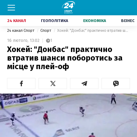
24 КАНАЛ
ГЕОПОЛІТИКА
ЕКОНОМІКА
БІЗНЕС
24 канал Спорт
Спорт
Хокей: "Донбас" практично втратив шанси поборотись за місце у плей-оф
16 лютого,
13:02
1
Хокей: "Донбас" практично
втратив шанси поборотись за
місце у плей-оф