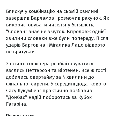
Блискучу комбінацію на сьомій хвилині
завершив Варламов і розмочив рахунок. Як
використовувати чисельну більшість,
“Слован” знає не з чуток. Впродовж однієї
хвилини словаки вже були попереду. Після
ударів Бартовіча і Мігалика Лацо відверто
не врятував.
За свого голкіпера реабілітовуватися
взялись Петтерсон та Віртенен. Все ж гості
добились овертайму за 4 хвилини до
фінальної сирени. У середині додаткового
часу Кукумберг практично позбавив
“Донбас” надій поборотись за Кубок
Гагаріна.
Результати: