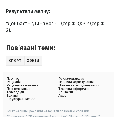
Результати матчу:
"Донбас" - "Динамо" - 1 (серія: 3):Р 2 (серія:
2).
Пов'язані теми:
СПОРТ
ХОКЕЙ
Про нас
Рекламодавцям
Редакція
Правила користування
Редакційна політика
Політика конфіденційності
Про телеканал
Технічна інформація
Телеведучі
Контакти
Вакансії
Архів
Структура власності
Всі комерційні рекламні матеріали позначені словами
"Спецпроєкт", "Партнерський матеріал", "Експерт", "Позиція".