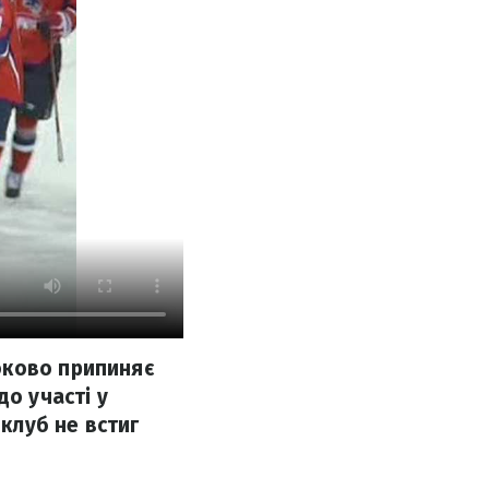
оково припиняє
до участі у
 клуб не встиг