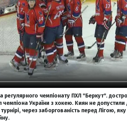
 регулярного чемпіонату ПХЛ "Беркут". достр
 чемпіона України з хокею. Киян не допустили 
турнірі, через заборгованість перед Лігою, яку
йну.