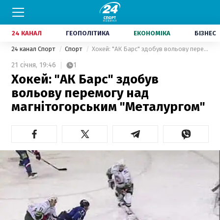
24 КАНАЛ
ГЕОПОЛІТИКА
ЕКОНОМІКА
БІЗНЕС
24 канал Спорт
Спорт
Хокей: "АК Барс" здобув вольову перемогу над магнітогорським "Металургом"
21 січня,
19:46
1
Хокей: "АК Барс" здобув
вольову перемогу над
магнітогорським "Металургом"