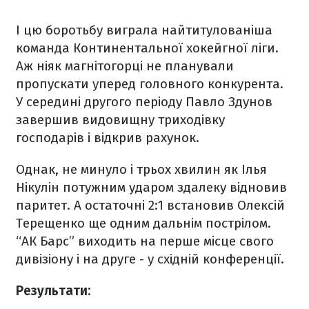
І цю боротьбу виграла найтитулованіша
команда Континентальної хокейгної ліги.
Аж ніяк магнітогорці не планували
пропускати уперед головного конкурента.
У середині другого періоду Павло Здунов
завершив видовищну триходівку
господарів і відкрив рахунок.
Однак, не минуло і трьох хвилин як Ілья
Нікулін потужним ударом здалеку відновив
паритет. А остаточні 2:1 встановив Олексій
Терещенко ще одним дальнім пострілом.
“АК Барс” виходить на перше місце свого
дивізіону і на друге - у східній конференції.
Результати: