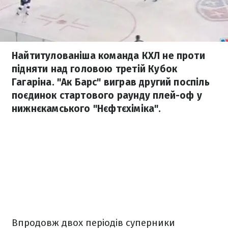
Найтитулованіша команда КХЛ не проти
підняти над головою третій Кубок
Гагаріна. "Ак Барс" виграв другий поспіль
поєдинок стартового раунду плей-оф у
нижнєкамського "Нєфтєхіміка".
Впродовж двох періодів суперники