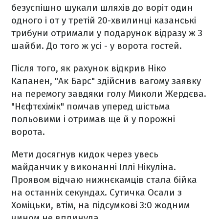
безуспішно шукали шляхів до воріт один
одного і от у третій 20-хвилинці казанські
трибуни отримали у подарунок відразу ж 3
шайби. До того ж усі - у ворота гостей.
Після того, як рахунок відкрив Ніко
Капанен, "Ак Барс" здійснив вагому заявку
на перемогу завдяки голу Миколи Жердєва.
"Нєфтєхімік" помчав уперед шістьма
польовими і отримав ще й у порожні
ворота.
Мети досягнув кидок через увесь
майданчик у виконанні Іллі Нікуліна.
Проявом відчаю нижнєкамців стала бійка
на останніх секундах. Сутичка Осали з
Хоміцьки, втім, на підсумкові 3:0 жодним
чином не вплинула.