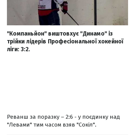
"Компаньйон" виштовхує "Динамо" із
трійки лідерів Професіональної хокейної
ліги: 3:2.
Реванш за поразку – 2:6 - у поєдинку над
"Левами" тим часом взяв "Сокіл".