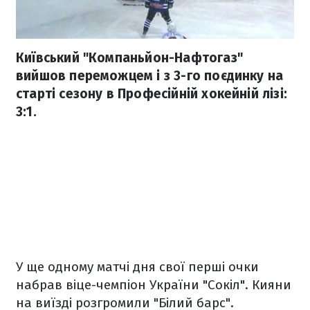
Київський "Компаньйон-Нафтогаз"
вийшов переможцем і з 3-го поєдинку на
старті сезону в Професійній хокейній лізі:
3:1.
У ще одному матчі дня свої перші очки
набрав віце-чемпіон України "Сокіл". Кияни
на виїзді розгромили "Білий барс".