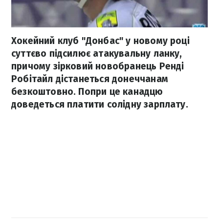
Хокейний клуб "Донбас" у новому році
суттєво підсилює атакувальну ланку,
причому зірковий новобранець Ренді
Робітайл дістанеться донеччанам
безкоштовно. Попри це канадцю
доведеться платити солідну зарплату.