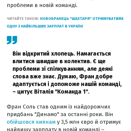
проблеми в новій команді.
ЧИТАЙТЕ ТАКОЖ:
НОВОБРАНЕЦЬ "ШАХТАРЯ" ОТРИМУВАТИМЕ
ОДНУ З НАЙБІЛЬШИХ ЗАРПЛАТ В УКРАЇНІ
Він відкритий хлопець. Намагається
влитися швидше в колектив. Є ще
проблеми зі спілкуванням, але деякі
слова вже знає. Думаю, Фран добре
адаптується і допоможе нашій команді,
– цитує Віталія "Команда 1".
Фран Соль став одним із найдорожчих
придбань "Динамо" за останні роки. Він
обійшовся киянам
у 3,5 млн євро й отримує
найвищу зарплату в новій команді –