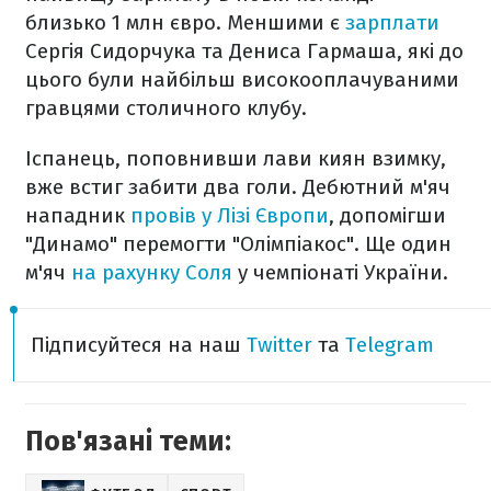
близько 1 млн євро. Меншими є
зарплати
Сергія Сидорчука та Дениса Гармаша, які до
цього були найбільш високооплачуваними
гравцями столичного клубу.
Іспанець, поповнивши лави киян взимку,
вже встиг забити два голи. Дебютний м'яч
нападник
провів у Лізі Європи
, допомігши
"Динамо" перемогти "Олімпіакос". Ще один
м'яч
на рахунку Соля
у чемпіонаті України.
Підписуйтеся на наш
Twitter
та
Telegram
Пов'язані теми: