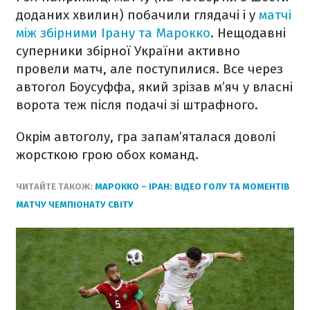
доданих хвилин) побачили глядачі і у
матчі
між збірними Ірану та Марокко
. Нещодавні
суперники збірної України активно
провели матч, але поступилися. Все через
автогол Боусуффа, який зрізав м’яч у власні
ворота теж після подачі зі штрафного.
Окрім автоголу, гра запам’яталася доволі
жорсткою грою обох команд.
ЧИТАЙТЕ ТАКОЖ:
МАРОККО – ІРАН: ВІДЕО ГОЛУ ТА МОМЕНТІВ
МАТЧУ ЧЕМПІОНАТУ СВІТУ