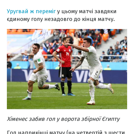
Уругвай ж переміг
у цьому матчі завдяки
єдиному голу незадовго до кінця матчу.
Хіменес забив гол у ворота збірної Єгипту
Гол наприкінці матчу (на четвертій з шести