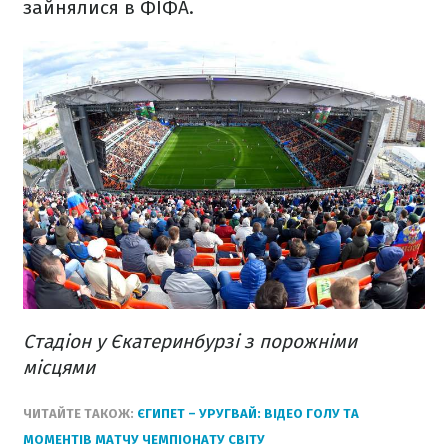
зайнялися в ФІФА.
Стадіон у Єкатеринбурзі з порожніми
місцями
ЧИТАЙТЕ ТАКОЖ:
ЄГИПЕТ – УРУГВАЙ: ВІДЕО ГОЛУ ТА
МОМЕНТІВ МАТЧУ ЧЕМПІОНАТУ СВІТУ