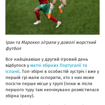
Іран та Марокко зіграли у доволі жорсткий
футбол
Все найцікавіше у другий ігровий день
відбулося у
матчі збірних Португалії та
Іспанії
. Топ-збірні в особистій зустріч і вже у
першій грі мали оспорити, хто з них може
посісти перше місце у групі (поки ж після
першого туру там неочікувано розмістилася
збірна Ірану).