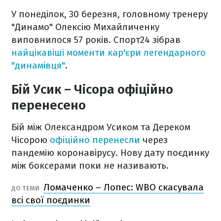
У понеділок, 30 березня, головному тренеру
"Динамо" Олексію Михайличенку
виповнилося 57 років. Спорт24 зібрав
найцікавіші моменти кар'єри легендарного
"динамівця"
.
Бій Усик – Чісора офіційно
перенесено
Бій між Олександром Усиком та Дереком
Чісорою
офіційно перенесли
через
пандемію коронавірусу. Нову дату поєдинку
між боксерами поки не називають.
Ломаченко – Лопес: WBO скасувала
ДО ТЕМИ
всі свої поєдинки