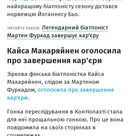
найкращому біатлоністу сезону дістався
норвежцю Йоганнесу Бьо.
Легендарний біатлоніст
ЧИТАЙТЕ ТАКОЖ
Мартен Фуркад завершує кар'єру
Кайса Макаряйнен оголосила
про завершення кар'єри
Зіркова фінська біатлоністка Кайса
Макаряйнен, слідом за Мартеном
Фуркадом,
оголосила про завершення
кар'єри
.
Гонка переслідування в Контіолахті стала
для неї прощальною гонкою. Про це вона
повідомила на своїх сторінках в
соцмережах.