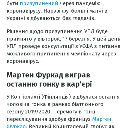
бути
призупинений
через пандемію
коронавірусу. Наразі футбольні матчі в
Україні відбуваються без глядачів.
Рішення щодо призупинення УПЛ буде
прийнято у вівторок, 17 березня. У цей день
УПЛ проведе консультації з УЄФА з питання
можливого припинення чемпіонату через
коронавірус.
Мартен Фуркад виграв
останню гонку в кар'єрі
У Контіолахті (Фінляндія) відбулася остання
чоловіча гонка в рамках біатлонного
сезону 2019/2020. Перемогу в гонці-
переслідування здобув француз
Мартен
Фуркад
. Великий Кришталевий глобус як