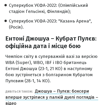
Суперкубок УЄФА-2022: (Олімпійський
стадіон Гельсінкі, Фінляндія);
Суперкубок УЄФА-2023: "Казань Арена",
(Росія).
Ентоні Джошуа – Кубрат Пулєв:
офіційна дата і місце бою
Чемпіон світу в суперважкій вазі за версією
WBA (Super), WBO, IBF і IBO британець
Ентоні Джошуа (23-1, 21 КО) в наступному
бою зустрінеться з болгарином Кубратом
Пулєвим (28-1, 14 КО).
Джошуа – Пулєв: боксери
ДИВІТЬСЯ ТАКОЖ:
вперше зустрілися у палкій дуелі поглядів –
відео