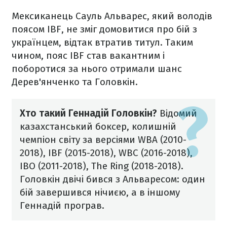
Мексиканець Сауль Альварес, який володів
поясом IBF, не зміг домовитися про бій з
українцем, відтак втратив титул. Таким
чином, пояс IBF став вакантним і
поборотися за нього отримали шанс
Дерев'янченко та Головкін.
Хто такий Геннадій Головкін?
Відомий
казахстанський боксер, колишній
чемпіон світу за версіями WBA (2010-
2018), IBF (2015-2018), WBC (2016-2018),
IBO (2011-2018), The Ring (2018-2018).
Головкін двічі бився з Альваресом: один
бій завершився нічиєю, а в іншому
Геннадій програв.