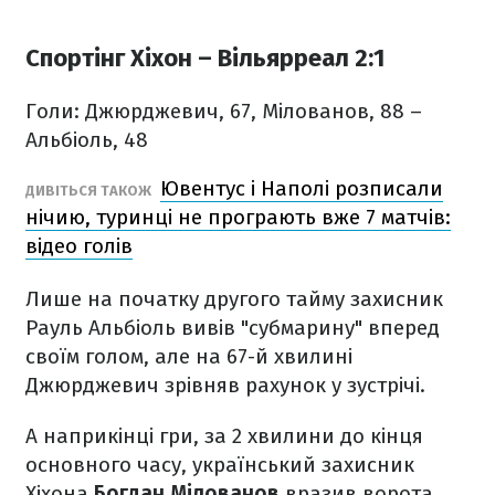
Спортінг Хіхон – Вільярреал 2:1
Голи: Джюрджевич, 67, Мілованов, 88 –
Альбіоль, 48
Ювентус і Наполі розписали
ДИВІТЬСЯ ТАКОЖ
нічию, туринці не програють вже 7 матчів:
відео голів
Лише на початку другого тайму захисник
Рауль Альбіоль вивів "субмарину" вперед
своїм голом, але на 67-й хвилині
Джюрджевич зрівняв рахунок у зустрічі.
А наприкінці гри, за 2 хвилини до кінця
основного часу, український захисник
Хіхона
Богдан Мілованов
вразив ворота