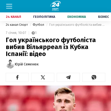
24 КАНАЛ
ГЕОПОЛІТИКА
ЕКОНОМІКА
БІЗНЕС
24 канал Спорт
Футбол
Гол українського футболіста вибив Вільярреал із Кубка Іспанії: відео
7 січня,
10:07
1
Гол українського футболіста
вибив Вільярреал із Кубка
Іспанії: відео
Юрій Семенюк