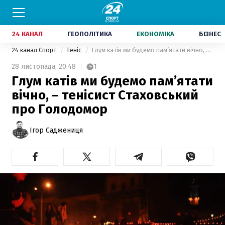
24 КАНАЛ
ГЕОПОЛІТИКА
ЕКОНОМІКА
БІЗНЕС
24 канал Спорт
Теніс
Глум катів ми будемо пам’ятати вічно, – тенісист Стаховський про Голодомор
28 листопада,
20:48
1
Глум катів ми будемо пам’ятати
вічно, – тенісист Стаховський
про Голодомор
Ігор Саджениця