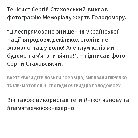
Тенісист Сергій Стаховський виклав
фотографію Меморіалу жертв Голодомору.
"Цілеспрямоване знищення української
нації впродовж декількох століть не
зламало нашу волю! Але глум катів ми
будемо пам’ятати вічно!", – підписав фото
Сергій Стаховський.
ВАРТЕ УВАГИ ДІТИ ЛОВИЛИ ГОРОБЦІВ, ВИРИВАЛИ ПІР'ЯЧКО
ТА ЇЛИ: МОТОРОШНІ СПОГАДИ ОЧЕВИДЦІВ ГОЛОДОМОРУ
Він також використав теги #ніколизнову
та
#памятаємокожнезерно.