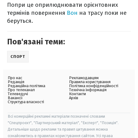
Попри це оприлюднювати орієнтовних
термінів повернення
Вон
на трасу поки не
беруться.
Пов'язані теми:
СПОРТ
Про нас
Рекламодавцям
Редакція
Правила користування
Редакційна політика
Політика конфіденційності
Про телеканал
Технічна інформація
Телеведучі
Контакти
Вакансії
Архів
Структура власності
Всі комерційні рекламні матеріали позначені словами
"Спецпроєкт", "Партнерський матеріал", "Експерт", "Позиція".
Детальніше щодо реклами та правил цитування можна
ознайомитись в правилах користування сайтом. Усі права