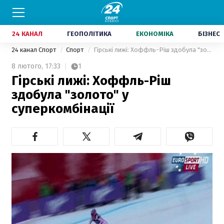
24 КАНАЛ
ГЕОПОЛІТИКА
ЕКОНОМІКА
БІЗНЕС
24 канал Спорт
Спорт
Гірські лижі: Хоффль-Ріш здобула "золото" у суперкомбінації
8 лютого,
17:33
1
Гірські лижі: Хоффль-Ріш
здобула "золото" у
суперкомбінації