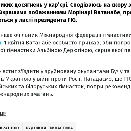
ких досягнень у кар’єрі. Сподіваюсь на скору з
айкращими побажаннями Морінарі Ватанабе, пре
ться у листі президента FIG.
аніше очільник Міжнародної федерації гімнастик
и.
1 квітня Ватанабе особисто приїхав, аби попро
ї гімнастики Альбіною Дерюгіною, серце якої пе
 встиг з'їздити у зруйновану окупантами Бучу та
 із Україною у війні проти Росії. Нагадаємо, що FI
ійських та білоруських гімнасток, попри рекоменд
іжнародних змагань.
и:
 УКРАЇНОЮ
ХУДОЖНЯ ГІМНАСТИКА