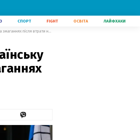
О
СПОРТ
FIGHT
ОСВІТА
ЛАЙФХАКИ
Очільник FIG підтримав юну українську гімнастку, яка перемогла на змаганнях після втрати ноги
аїнську
аганнях