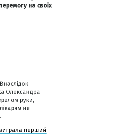
 перемогу на своїх
 Внаслідок
тка Олександра
ерелом руки,
лікарям не
.
, виграла перший