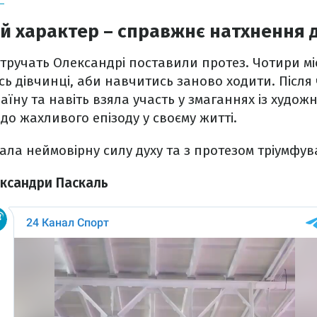
ій характер – справжнє натхнення д
втручать Олександрі поставили протез. Чотири міс
сь дівчинці, аби навчитись заново ходити. Після
їну та навіть взяла участь у змаганнях із художн
до жахливого епізоду у своєму житті.
ла неймовірну силу духу та з протезом тріумфува
ександри Паскаль