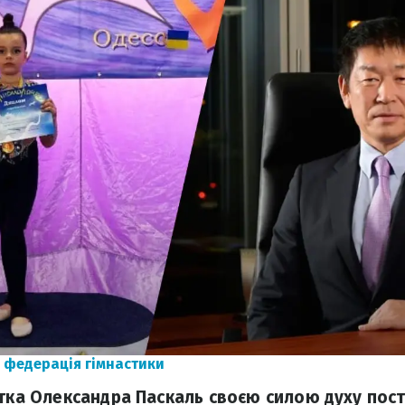
 федерація гімнастики
стка Олександра Паскаль своєю силою духу пос