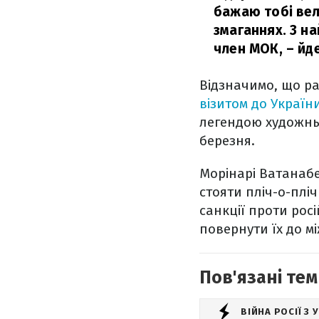
бажаю тобі вели
змаганнях. З н
член МОК,
– йде
Відзначимо, що р
візитом до Україн
легендою художньо
березня.
Морінарі Ватанабе
стояти пліч-о-пліч
санкції проти рос
повернути їх до м
Пов'язані тем
ВІЙНА РОСІЇ З