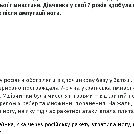
ьої гімнастики. Дівчинка у свої 7 років здобула
після ампутації ноги.
у росіяни обстріляли відпочинкову базу у Затоці.
ерйозно постраждала 7-річна українська гімнас
а. У дівчинки були чисельні травми – відкритий п
релом 4 ребер та множинні поранення. На жаль, 
 ногу, на яку під час ракетної атаки впала плита
раїнка, яка через російську ракету втратила ногу
и