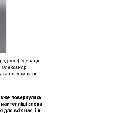
родної федерації
й Олександрі
у та незламністю.
и вже повернулась
 найтепліші слова
для всіх нас, і я