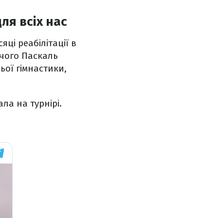
ля всіх нас
яці реабілітації в
 чого Паскаль
ьої гімнастики,
ла на турнірі.