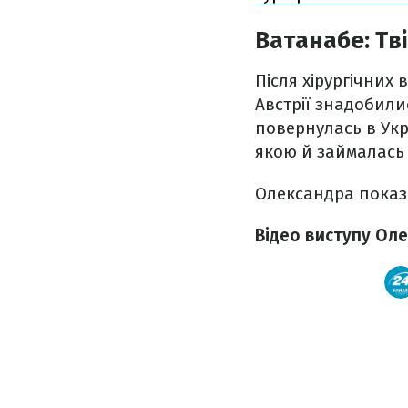
Ватанабе: Тв
Після хірургічних 
Австрії знадобили
повернулась в Укра
якою й займалась 
Олександра показа
Відео виступу Ол