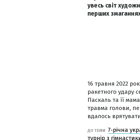
увесь світ художн
перших змаганнях 
16 травня 2022 рок
ракетного удару с
Паскаль та її мам
травма голови, пе
вдалось врятувати
7-річна ук
ДО ТЕМИ
турнір з гімнастик