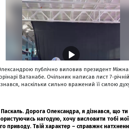
Олександрою публічно виловив президент Міжна
Морінарі Ватанабе. Очільник написав лист 7-річні
зізнався, наскільки сильно вражений її силою дух
і Паскаль. Дорога Олександра, я дізнався, що т
Користуючись нагодую, хочу висловити тобі мої
го приводу. Твій характер – справжнє натхнення 