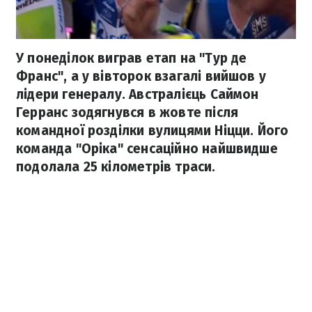
У понеділок виграв етап на "Тур де
Франс", а у вівторок взагалі вийшов у
лідери генералу. Австралієць Саймон
Герранс зодягнувся в жовте після
командної розділки вулицями Ніцци. Його
команда "Оріка" сенсаційно найшвидше
подолала 25 кілометрів траси.