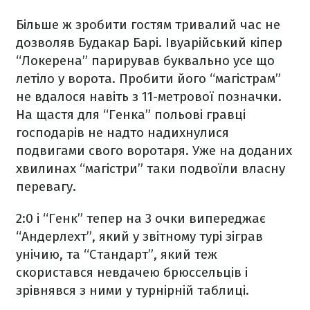
Більше ж зробити гостям тривалий час не
дозволяв Будакар Барі. Івуарійський кіпер
“Локерена” парирував буквально усе що
летіло у ворота. Пробити його “магістрам”
не вдалося навіть з 11-метрової позначки.
На щастя для “Генка” польові гравці
господарів не надто надихнулися
подвигами свого воротаря. Уже на доданих
хвилинах “магістри” таки подвоїли власну
перевагу.
2:0 і “Генк” тепер на 3 очки випереджає
“Андерлехт”, який у звітному турі зіграв
унічию, та “Стандарт”, який теж
скористався невдачею брюссельців і
зрівнявся з ними у турнірній таблиці.