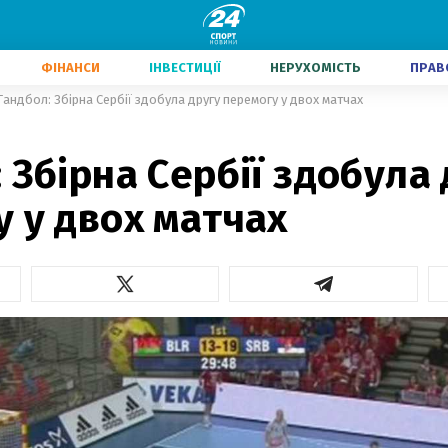
ФІНАНСИ
ІНВЕСТИЦІЇ
НЕРУХОМІСТЬ
ПРАВ
Гандбол: Збірна Сербії здобула другу перемогу у двох матчах
 Збірна Сербії здобула
 у двох матчах