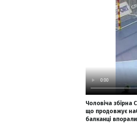
Чоловіча збірна С
що продовжує наб
балканці впоралис