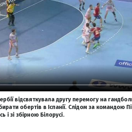
ербії відсвяткувала другу перемогу на гандбол
ирати обертів в Іспанії. Слідом за командою П
ь і зі збірною Білорусі.