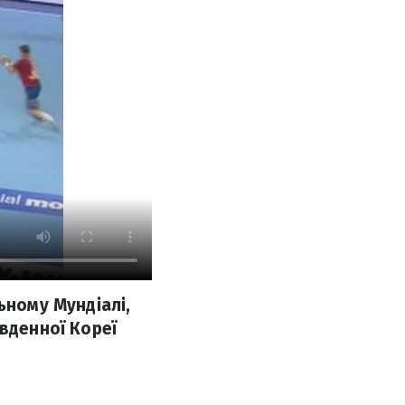
ьному Мундіалі,
івденної Кореї