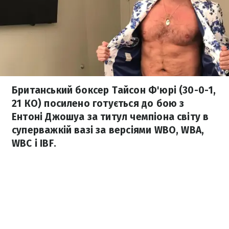
Британський боксер Тайсон Ф'юрі (30-0-1,
21 КО) посилено готується до бою з
Ентоні Джошуа за титул чемпіона світу в
суперважкій вазі за версіями WBO, WBA,
WBC і IBF.