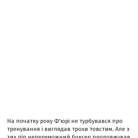
На початку року Ф'юрі не турбувався про
тренування і виглядав трохи товстим. Але з
тих пір непереможний боксер продовжував