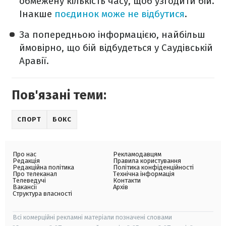
обмежену кількість часу, щоб узгодити бій.
Інакше
поєдинок може не відбутися
.
За попередньою інформацією, найбільш
ймовірно, що бій відбудеться у Саудівській
Аравії.
Пов'язані теми:
СПОРТ
БОКС
Про нас
Рекламодавцям
Редакція
Правила користування
Редакційна політика
Політика конфіденційності
Про телеканал
Технічна інформація
Телеведучі
Контакти
Вакансії
Архів
Структура власності
Всі комерційні рекламні матеріали позначені словами