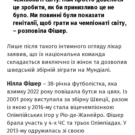
це зробити, як би принизливо це не
було. Ми повинні були показати
геніталії, щоб грати на чемпіонаті світу,
– розповіла Фішер.
Лише після такого інтимного огляду лікар
заявив, що їх національна команда
складається виключно із жінок та дозволив
шведській збірній зіграти на Мундіалі.
Нілла Фішер
– 38-річна футболістка, яка
взимку 2022 року повішала бутси на цвях. Із
2001 року виступала за збірну Швеції, разом
із якою у 2016-му стала віцечемпіонкою
Олімпійських ігор у Ріо-де-Жанейро. Фішер
брала участь у 4-х ЧС та трьох Олімпіадах. У
2013-му одружилась зі своєю