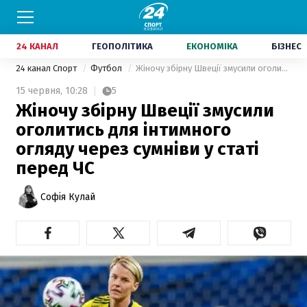
24 КАНАЛ
ГЕОПОЛІТИКА
ЕКОНОМІКА
БІЗНЕС
24 канал Спорт
Футбол
Жіночу збірну Швеції змусили оголитись для інтимного огляду через сумніви у статі перед ЧС
15 червня,
10:28
5
Жіночу збірну Швеції змусили
оголитись для інтимного
огляду через сумніви у статі
перед ЧС
Софія Кулай