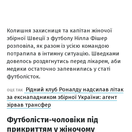
Колишня захисниця та капітан жіночої
збірної Швеції з футболу Нілла Фішер
розповіла, як разом із усією командою
потрапила в інтимну ситуацію. Шведками
довелось роздягнутись перед лікарем, аби
медики остаточно запевнились у статі
футболісток.
Рідний клуб Роналду надсилав літак
ОЦЕ ТАК
за екснападником збірної України: агент
зірвав трансфер
Футболісти-чоловіки під
прикриттям у жіночому