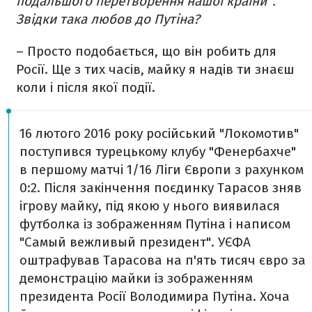
подальшого перетворення нашої країни".
Звідки така любов до Путіна?
– Просто подобається, що він робить для
Росії. Ще з тих часів, майку я надів ти знаєш
коли і після якої події.
16 лютого 2016 року російський "Локомотив"
поступився турецькому клубу "Фенербахче"
в першому матчі 1/16 Ліги Європи з рахунком
0:2. Після закінчення поєдинку Тарасов зняв
ігрову майку, під якою у нього виявилася
футболка із зображенням Путіна і написом
"Самый вежливый президент". УЄФА
оштрафував Тарасова на п'ять тисяч євро за
демонстрацію майки із зображенням
президента Росії Володимира Путіна. Хоча