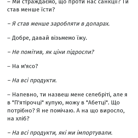
– Ми страждаємо, що проти нас санкції? Ти
став менше їсти?
– Я став менше заробляти в доларах.
– Добре, давай візьмемо їжу.
– Не помітив, як ціни підросли?
– На м'ясо?
– На всі продукти.
– Напевно, ти назвеш мене селебріті, але я
в "П'ятірочці" купую, можу в "Абетці". Що
потрібно? Я не помічаю. А на що виросло,
на хліб?
– На всі продукти, які ми імпортували.