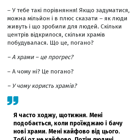
– У тебе такі порівняння! Якщо задуматися,
можна мільйон і в плюс сказати – як люди
живуть і що зробили для людей. Скільки
центрів відкрилося, скільки храмів
побудувалася. Що це, погано?
– А храми – це прогрес?
– А чому ні? Це погано?
– У чому користь храмів?
Я часто ходжу, щотижня. Мені
подобається, коли проїжджаю і бачу
нові храми. Мені кайфово від цього.
Тобі от не кайфово. Потім людині