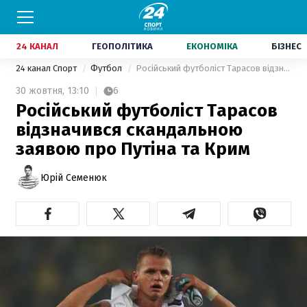
24 КАНАЛ
ГЕОПОЛІТИКА
ЕКОНОМІКА
БІЗНЕС
24 канал Спорт
Футбол
Російський футболіст Тарасов відзначився скандальною заявою про Путіна та Крим
30 жовтня,
13:10
6
Російський футболіст Тарасов
відзначився скандальною
заявою про Путіна та Крим
Юрій Семенюк