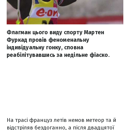
Флагман цього виду спорту Мартен
Фуркад провів феноменальну
індивідуальну гонку, сповна
реабілітувавшись за недільне фіаско.
На трасі француз летів немов метеор та й
відстріляв бездоганно, а після двадцятої