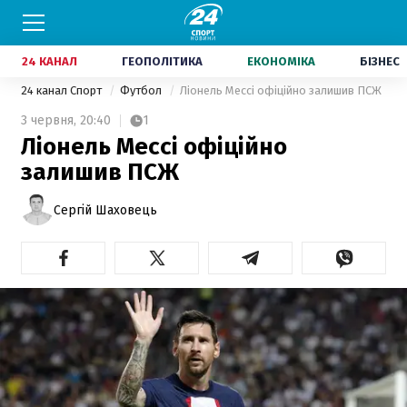
24 КАНАЛ
ГЕОПОЛІТИКА
ЕКОНОМІКА
БІЗНЕС
24 канал Спорт
Футбол
Ліонель Мессі офіційно залишив ПСЖ
3 червня,
20:40
1
Ліонель Мессі офіційно
залишив ПСЖ
Сергій Шаховець