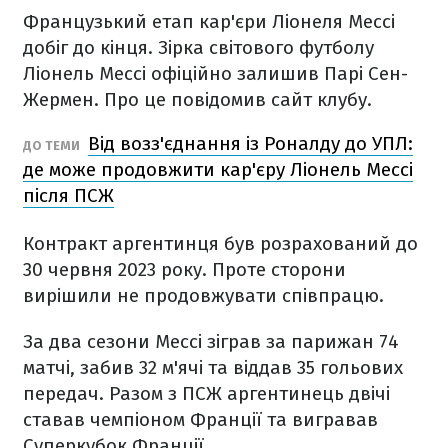
Французький етап кар'єри Ліонеля Мессі
добіг до кінця. Зірка світового футболу
Ліонель Мессі офіційно залишив Парі Сен-
Жермен. Про це повідомив сайт клубу.
Від возз'єднання із Роналду до УПЛ:
ДО ТЕМИ
де може продовжити кар'єру Ліонель Мессі
після ПСЖ
Контракт аргентинця був розрахований до
30 червня 2023 року. Проте сторони
вирішили не продовжувати співпрацю.
За два сезони Мессі зіграв за парижан 74
матчі, забив 32 м'ячі та віддав 35 гольових
передач. Разом з ПСЖ аргентинець двічі
ставав чемпіоном Франції та вигравав
Суперкубок Франції.