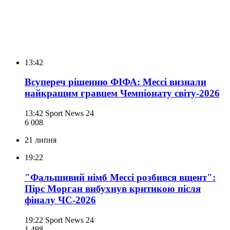
13:42
Всупереч рішенню ФІФА: Мессі визнали
найкращим гравцем Чемпіонату світу-2026
13:42
Sport News 24
6 008
21 липня
19:22
"Фальшивий німб Мессі розбився вщент":
Пірс Морган вибухнув критикою після
фіналу ЧС-2026
19:22
Sport News 24
1 498