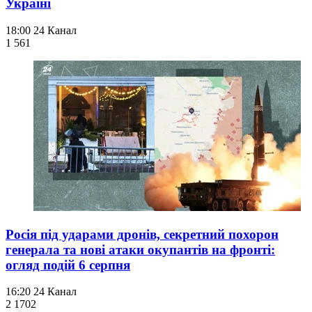
Україні
18:00
24 Канал
1 561
Росія під ударами дронів, секретний похорон
генерала та нові атаки окупантів на фронті:
огляд подій 6 серпня
16:20
24 Канал
2 170
2