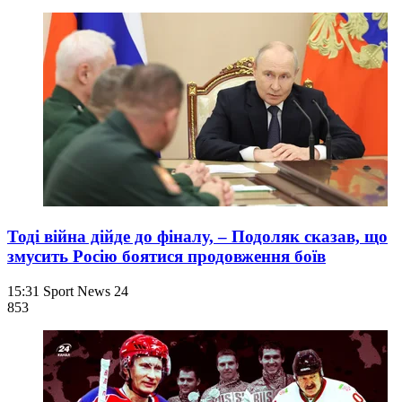
Тоді війна дійде до фіналу, – Подоляк сказав, що
змусить Росію боятися продовження боїв
15:31
Sport News 24
853