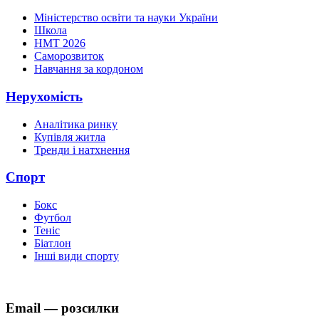
Міністерство освіти та науки України
Школа
НМТ 2026
Саморозвиток
Навчання за кордоном
Нерухомість
Аналітика ринку
Купівля житла
Тренди і натхнення
Спорт
Бокс
Футбол
Теніс
Біатлон
Інші види спорту
Email — розсилки