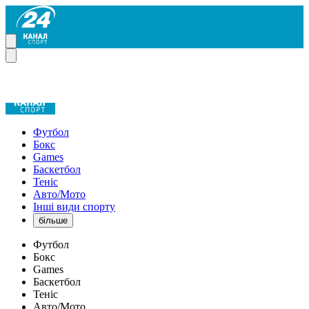
Футбол
Бокс
Games
Баскетбол
Теніс
Авто/Мото
Інші види спорту
більше
Футбол
Бокс
Games
Баскетбол
Теніс
Авто/Мото