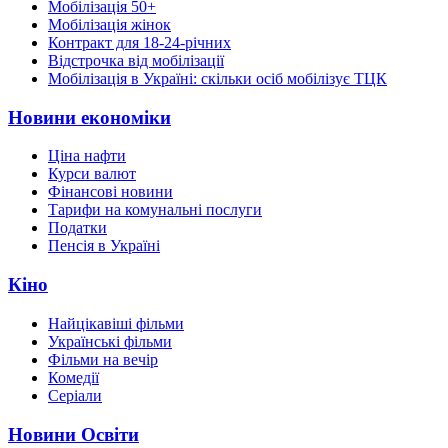
Мобілізація 50+
Мобілізація жінок
Контракт для 18-24-річних
Відстрочка від мобілізації
Мобілізація в Україні: скільки осіб мобілізує ТЦК
Новини економіки
Ціна нафти
Курси валют
Фінансові новини
Тарифи на комунальні послуги
Податки
Пенсія в Україні
Кіно
Найцікавіші фільми
Українські фільми
Фільми на вечір
Комедії
Серіали
Новини Освіти