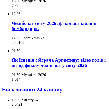
13:30
Мундіаль 2026
706
12:06
Чемпіонат світу-2026: фінальна таблиця
бомбардирів
12:06
Sport News 24
26 216
2
01:50
Як Іспанія обіграла Аргентину: відео голів і
огляд фіналу чемпіонату світу-2026
01:50
Мундіаль 2026
1 614
Ексклюзиви 24 каналу
19:00
Military 24
2 042
1