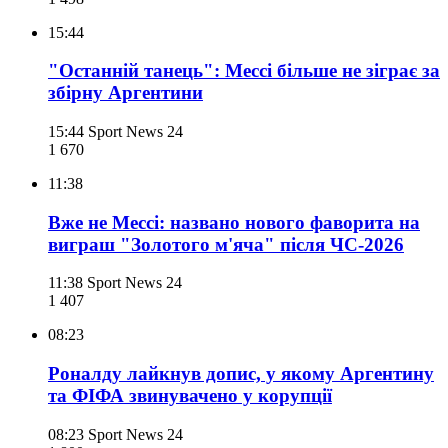
15:44
"Останній танець": Мессі більше не зіграє за
збірну Аргентини
15:44
Sport News 24
1 670
11:38
Вже не Мессі: названо нового фаворита на
виграш "Золотого м'яча" після ЧС-2026
11:38
Sport News 24
1 407
08:23
Роналду лайкнув допис, у якому Аргентину
та ФІФА звинувачено у корупції
08:23
Sport News 24