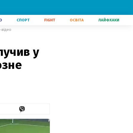
О
СПОРТ
FIGHT
ОСВІТА
ЛАЙФХАКИ
е відео
лучив у
озне