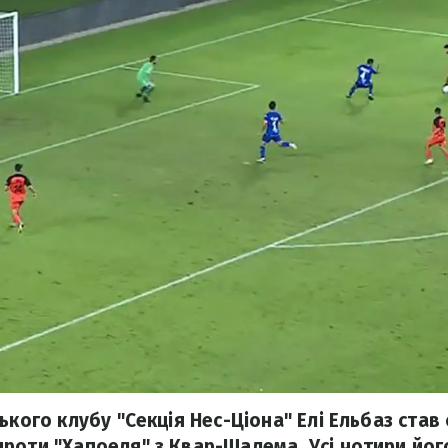
ького клубу "Секція Нес-Ціона" Елі Ельбаз став
роти "Хапоеля" з Квар-Шалема. Усі чотири йог