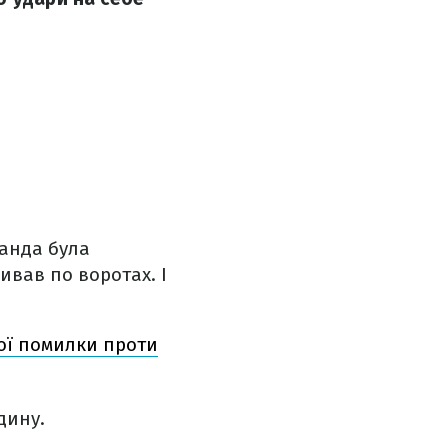
манда була
ивав по воротах. І
вої помилки проти
дину.