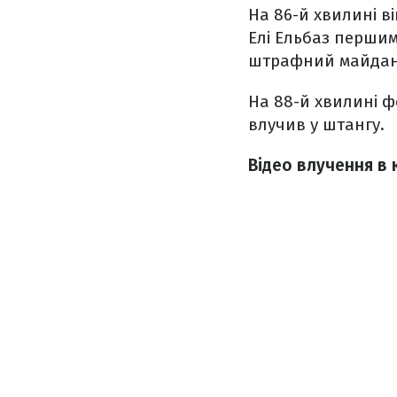
На 86-й хвилині в
Елі Ельбаз першим
штрафний майданчи
На 88-й хвилині ф
влучив у штангу.
Відео влучення в 