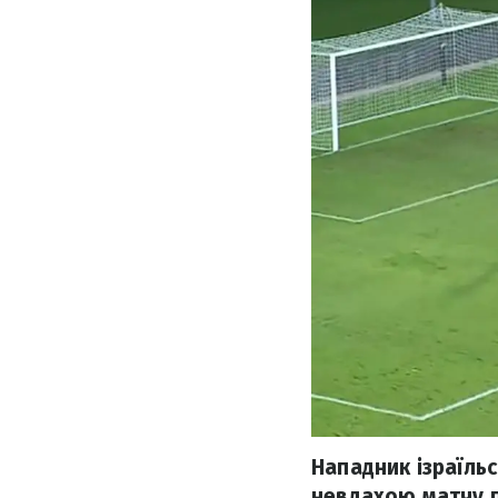
Нападник ізраїльс
невдахою матчу п