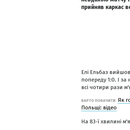
прийняв каркас в
Елі Ельбаз вийшов
попереду 1:0. І з
всі чотири рази м'
Як г
ВАРТО ПОБАЧИТИ
Польщі: відео
На 83-ї хвилині м