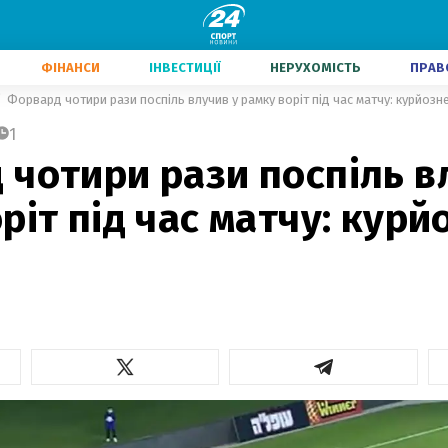
ФІНАНСИ
ІНВЕСТИЦІЇ
НЕРУХОМІСТЬ
ПРАВ
Форвард чотири рази поспіль влучив у рамку воріт під час матчу: курйозн
1
чотири рази поспіль в
ріт під час матчу: курй