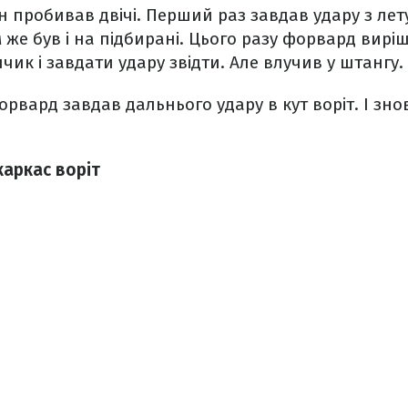
ін пробивав двічі. Перший раз завдав удару з ле
 же був і на підбирані. Цього разу форвард вирі
к і завдати удару звідти. Але влучив у штангу.
орвард завдав дальнього удару в кут воріт. І зно
каркас воріт