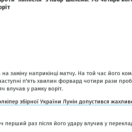
оріт
 на заміну наприкінці матчу. На той час його ко
а наступні п'ять хвилин форвард чотири рази проб
яч влучав у рамку воріт.
олкіпер збірної України Лунін допустився жахли
'яч перший раз після його удару влучив у перекла