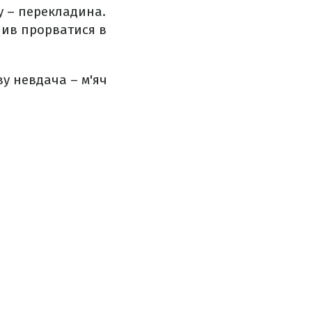
ту – перекладина.
шив прорватися в
ву невдача – м'яч