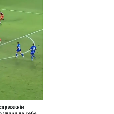
 справжнім
о удари на себе