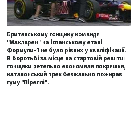
Британському гонщику команди
"Макларен" на іспанському етапі
Формули-1 не було рівних у кваліфікації.
В боротьбі за місце на стартовій решітці
гонщики ретельно економили покришки,
каталонський трек безжально пожирав
гуму "Піреллі".