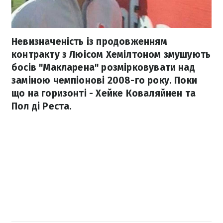
Невизначеність із продовженням
контракту з Люісом Хемілтоном змушують
босів "Макларена" розмірковувати над
заміною чемпіонові 2008-го року. Поки
що на горизонті - Хейке Коваляйнен та
Пол ді Реста.