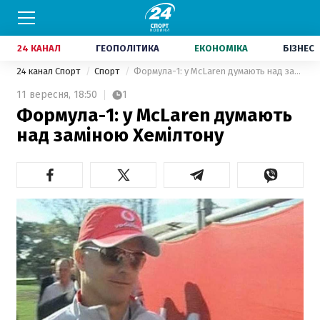
24 КАНАЛ
ГЕОПОЛІТИКА
ЕКОНОМІКА
БІЗНЕС
24 канал Спорт
Спорт
Формула-1: у McLaren думають над заміною Хемілтону
11 вересня,
18:50
1
Формула-1: у McLaren думають
над заміною Хемілтону