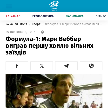
24 КАНАЛ
ГЕОПОЛІТИКА
ЕКОНОМІКА
БІЗНЕС
24 канал Спорт
Спорт
Формула-1: Марк Веббер виграв першу хвилю вільних заїздів
25 листопада,
17:14
1
Формула-1: Марк Веббер
виграв першу хвилю вільних
заїздів