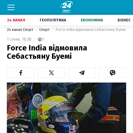
24 КАНАЛ
ГЕОПОЛІТИКА
ЕКОНОМІКА
БІЗНЕС
24 канал Спорт
Спорт
Force India відмовила Себастьяну Буемі
1 січня,
16:38
1
Force India відмовила
Себастьяну Буемі