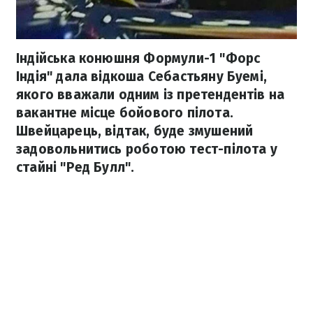
Індійська конюшня Формули-1 "Форс
Індія" дала відкоша Себастьяну Буемі,
якого вважали одним із претендентів на
вакантне місце бойового пілота.
Швейцарець, відтак, буде змушений
задовольнитись роботою тест-пілота у
стайні "Ред Булл".