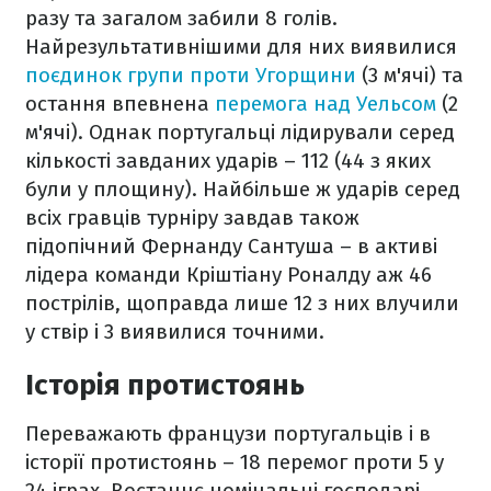
разу та загалом забили 8 голів.
Найрезультативнішими для них виявилися
поєдинок групи проти Угорщини
(3 м'ячі) та
остання впевнена
перемога над Уельсом
(2
м'ячі). Однак португальці лідирували серед
кількості завданих ударів – 112 (44 з яких
були у площину). Найбільше ж ударів серед
всіх гравців турніру завдав також
підопічний Фернанду Сантуша – в активі
лідера команди Кріштіану Роналду аж 46
пострілів, щоправда лише 12 з них влучили
у ствір і 3 виявилися точними.
Історія протистоянь
Переважають французи португальців і в
історії протистоянь – 18 перемог проти 5 у
24 іграх. Востаннє номінальні господарі