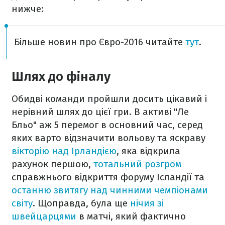
нижче:
Більше новин про Євро-2016 читайте
тут
.
Шлях до фіналу
Обидві команди пройшли досить цікавий і
нерівний шлях до цієї гри. В активі "Ле
Бльо" аж 5 перемог в основний час, серед
яких варто відзначити вольову та яскраву
вікторію над Ірландією
, яка відкрила
рахунок першою,
тотальний розгром
справжнього відкриття форуму Ісландії та
останню звитягу над чинними чемпіонами
світу
. Щоправда, була ще
нічия зі
швейцарцями
в матчі, який фактично