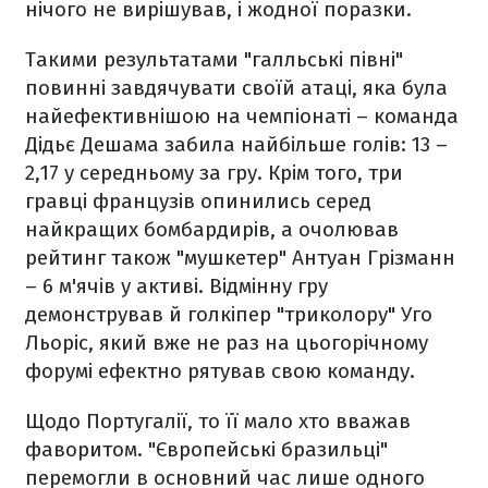
нічого не вирішував, і жодної поразки.
Такими результатами "галльські півні"
повинні завдячувати своїй атаці, яка була
найефективнішою на чемпіонаті – команда
Дідьє Дешама забила найбільше голів: 13 –
2,17 у середньому за гру. Крім того, три
гравці французів опинились серед
найкращих бомбардирів, а очолював
рейтинг також "мушкетер" Антуан Грізманн
– 6 м'ячів у активі. Відмінну гру
демонстрував й голкіпер "триколору" Уго
Льоріс, який вже не раз на цьогорічному
форумі ефектно рятував свою команду.
Щодо Португалії, то її мало хто вважав
фаворитом. "Європейські бразильці"
перемогли в основний час лише одного