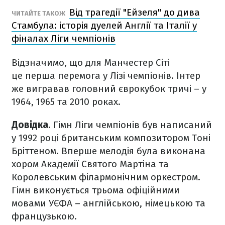
Від трагедії "Ейзеля" до дива
ЧИТАЙТЕ ТАКОЖ
Стамбула: історія дуелей Англії та Італії у
фіналах Ліги чемпіонів
Відзначимо, що для Манчестер Сіті
це перша перемога у Лізі чемпіонів. Інтер
же вигравав головний єврокубок тричі – у
1964, 1965 та 2010 роках.
Довідка
. Гімн Ліги чемпіонів був написаний
у 1992 році британським композитором Тоні
Бріттеном. Вперше мелодія була виконана
хором Академії Святого Мартіна та
Королевським філармонічним оркестром.
Гімн виконується трьома офіційними
мовами УЄФА – англійською, німецькою та
французькою.