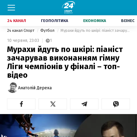
24 КАНАЛ
ГЕОПОЛІТИКА
ЕКОНОМІКА
БІЗНЕС
24 канал Спорт
Футбол
Мурахи йдуть по шкірі: піаніст зачарував виконанням гімну Ліги чемпіонів у фіналі – топ-відео
10 червня,
23:03
1
Мурахи йдуть по шкірі: піаніст
зачарував виконанням гімну
Ліги чемпіонів у фіналі – топ-
відео
Анатолій Дерека