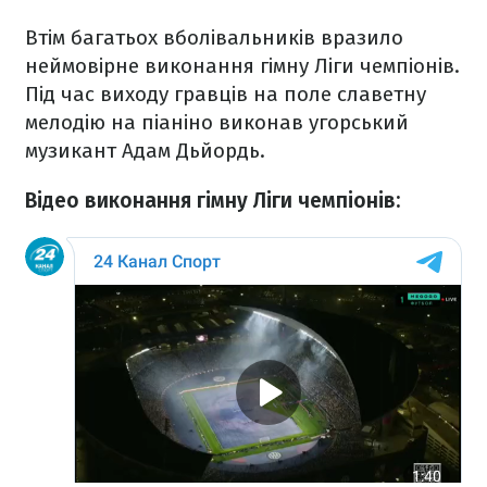
Втім багатьох вболівальників вразило
неймовірне виконання гімну Ліги чемпіонів.
Під час виходу гравців на поле славетну
мелодію на піаніно виконав угорський
музикант Адам Дьйордь.
Відео виконання гімну Ліги чемпіонів: