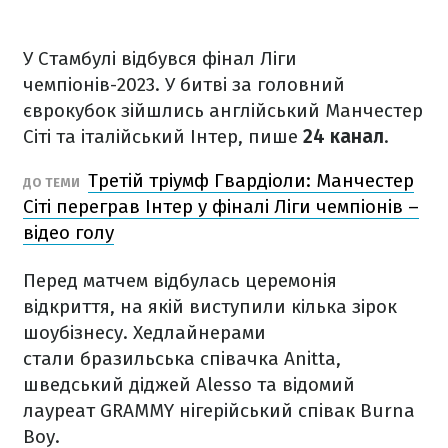
У Стамбулі відбувся фінал Ліги
чемпіонів-2023. У битві за головний
єврокубок зійшлись англійський Манчестер
Сіті та італійський Інтер, пише
24 канал
.
Третій тріумф Гвардіоли: Манчестер
ДО ТЕМИ
Сіті переграв Інтер у фіналі Ліги чемпіонів –
відео голу
Перед матчем відбулась церемонія
відкриття, на якій виступили кілька зірок
шоубізнесу. Хедлайнерами
стали бразильська співачка Anitta,
шведський діджей Alesso та відомий
лауреат GRAMMY нігерійський співак Burna
Boy.