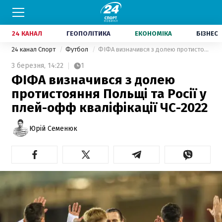
24 КАНАЛ
ГЕОПОЛІТИКА
ЕКОНОМІКА
БІЗНЕС
24 канал Спорт
Футбол
ФІФА визначився з долею протистояння Польщі та Росії у плей-офф кваліфікації ЧС-2022
3 березня,
14:22
1
ФІФА визначився з долею
протистояння Польщі та Росії у
плей-офф кваліфікації ЧС-2022
Юрій Семенюк