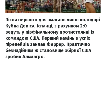
Після першого дня змагань чинні володарі
Кубка Девіса, іспанці, з рахунком 2:0
ведуть у півфінальному протистоянні із
командою США. Перший камінь в успіх
піренейців заклав Феррер. Практично
безнадійним ж становище збірної США
зробив Альмагро.