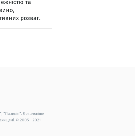
лежністю та
зино,
тивних розваг.
", "Позиція". Детальніше
захищені. © 2005—2021,