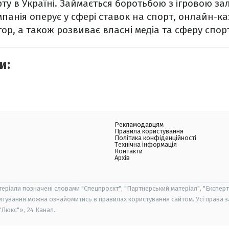
ту в Україні. Займається боротьбою з ігровою за
мпанія оперує у сфері ставок на спорт, онлайн-ка
гор, а також розвиває власні медіа та сферу спор
и:
Рекламодавцям
Правила користування
Політика конфіденційності
Технічна інформація
Контакти
Архів
теріали позначені словами "Спецпроєкт", "Партнерський матеріал", "Експерт
итування можна ознайомитись в правилах користування сайтом. Усі права 
Люкс"», 24 Канал.