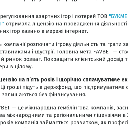
з регулювання азартних ігор і лотерей ТОВ
"БУКМЕ
Т"
отримала ліцензію на провадження діяльності з
их ігор казино в мережі інтернет.
ь компанії розпочати ігрову діяльність та грати 
тавниками індустрії. Головна мета FAVBET — ст
й ринок розваг. Покращити клієнтський досвід т
ри в цілому.
цензію на п’ять років і щорічно сплачуватиме ек
.
Ці гроші підуть в держфонд, що підтримуватиме 
о залишаються без фінансування.
BET — це міжнародна гемблінгова компанія, засн
за міжнародними та регіональними ліцензіями в Хо
 років компанія займається розвитком, як професі