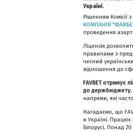
Україні.
Рішенням Комісії 
КОМПАНІЯ "ФАВБЕ
проведення азартн
Ліцензія дозволит
правилами з предс
чесний українськи
відношення до сфе
FAVBET отримує лі
до держбюджету
напрями, які част
Нагадаємо, що FAV
в Україні. Працює 
Білорусі. Понад 20