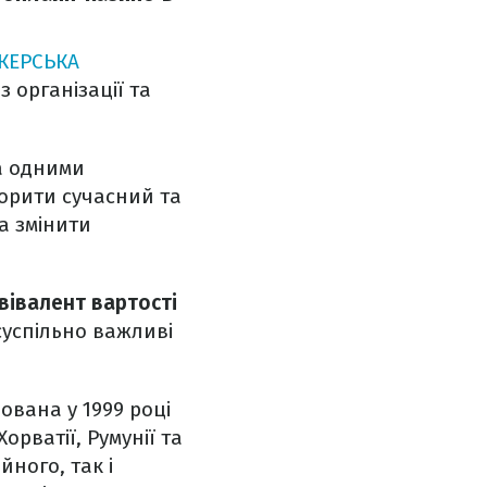
КЕРСЬКА
 організації та
за одними
ворити сучасний та
а змінити
вівалент вартості
суспільно важливі
ована у 1999 році
рватії, Румунії та
йного, так і