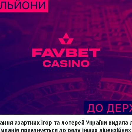
вання азартних ігор та лотерей України видала 
омпанія приєднується до ряду інших ліцензійни