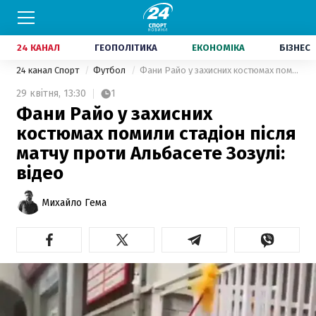
24 КАНАЛ
ГЕОПОЛІТИКА
ЕКОНОМІКА
БІЗНЕС
24 канал Спорт
Футбол
Фани Райо у захисних костюмах помили стадіон після матчу проти Альбасете Зозулі: відео
29 квітня,
13:30
1
Фани Райо у захисних
костюмах помили стадіон після
матчу проти Альбасете Зозулі:
відео
Михайло Гема