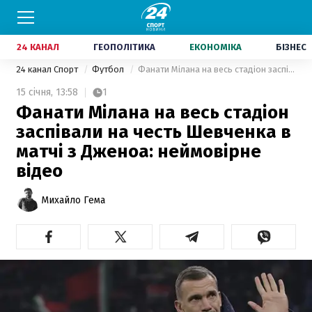
24 КАНАЛ
ГЕОПОЛІТИКА
ЕКОНОМІКА
БІЗНЕС
24 канал Спорт
Футбол
Фанати Мілана на весь стадіон заспівали на честь Шевченка в матчі з Дженоа: неймовірне відео
15 січня,
13:58
1
Фанати Мілана на весь стадіон
заспівали на честь Шевченка в
матчі з Дженоа: неймовірне
відео
Михайло Гема