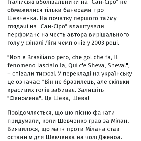
Італійські вболівальники на "Сан-Сіро" не
обмежилися тільки банерами про
Шевченка. На початку першого тайму
глядачі на "Сан-Сіро" влаштували
перфоманс на честь автора вирішального
голу у фіналі Ліги чемпіонів у 2003 році.
"Non e Brasiliano pero, che gol che fa, Il
fenomeno lascialo la, Qui c'e Sheva, Sheva!",
– співали тифозі. У перекладі на українську
це означає: "Він не бразилець, але скільки
красивих голів забиває. Залишіть
"Феномена". Це Шева, Шева!"
Повідомляється, що цю пісню фанати
придумали, коли Шевченко грав за Мілан.
Виявилося, що матч проти Мілана став
останнім для Шевченка на чолі Дженоа.