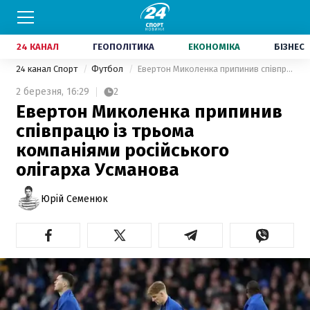
24 КАНАЛ
ГЕОПОЛІТИКА
ЕКОНОМІКА
БІЗНЕС
24 канал Спорт
Футбол
Евертон Миколенка припинив співпрацю із трьома компаніями російського олігарха Усманова
2 березня,
16:29
2
Евертон Миколенка припинив
співпрацю із трьома
компаніями російського
олігарха Усманова
Юрій Семенюк