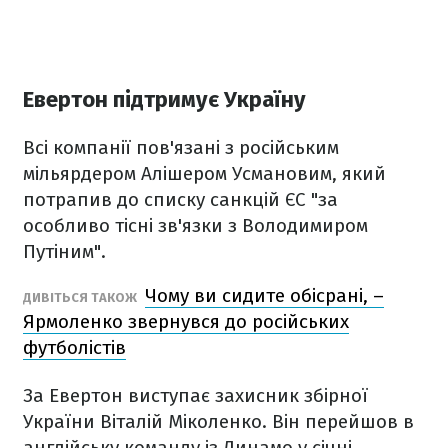
Евертон підтримує Україну
Всі компанії пов'язані з російським
мільярдером Алішером Усмановим, який
потрапив до списку санкцій ЄС "за
особливо тісні зв'язки з Володимиром
Путіним".
Чому ви сидите обісрані, –
ДИВІТЬСЯ ТАКОЖ
Ярмоленко звернувся до російських
футболістів
За Евертон виступає захисник збірної
України Віталій Міколенко. Він перейшов в
англійську команду із Динамо у січні.