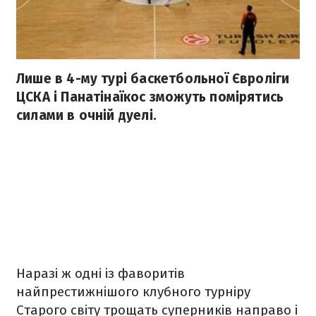
Лише в 4-му турі баскетбольної Євроліги
ЦСКА і Панатінаїкос зможуть помірятись
силами в очній дуелі.
Наразі ж одні із фаворитів
найпрестижнішого клубного турніру
Старого світу трощать суперників направо і