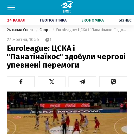
24 КАНАЛ
ГЕОПОЛІТИКА
ЕКОНОМІКА
БІЗНЕС
24 канал Спорт
Спорт
Euroleague: ЦСКА і "Панатінаїкос" здобули чергові упевнені перемоги
27 жовтня,
10:56
1
Euroleague: ЦСКА і
"Панатінаїкос" здобули чергові
упевнені перемоги