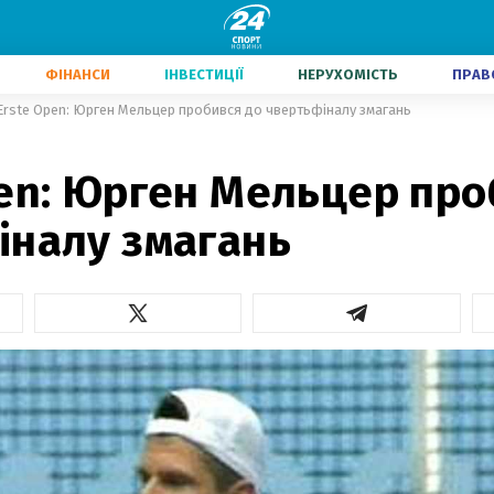
ФІНАНСИ
ІНВЕСТИЦІЇ
НЕРУХОМІСТЬ
ПРАВ
Erste Open: Юрген Мельцер пробився до чвертьфіналу змагань
en: Юрген Мельцер про
іналу змагань