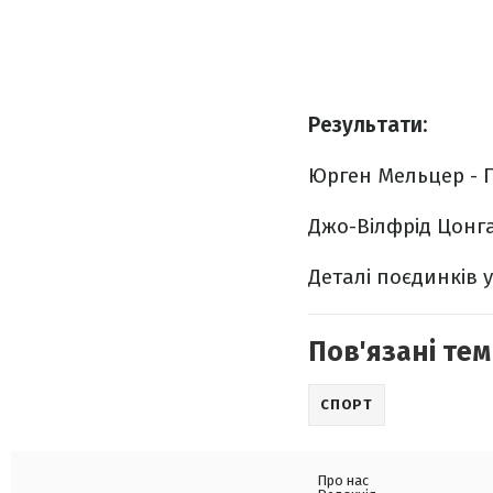
Результати:
Юрген Мельцер - Гі
Джо-Вілфрід Цонга -
Деталі поєдинків 
Пов'язані тем
СПОРТ
Про нас