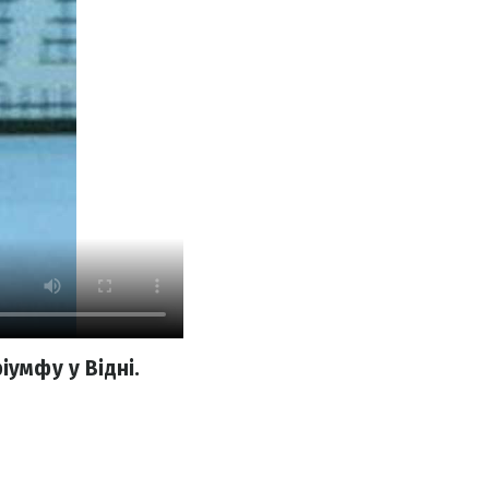
іумфу у Відні.