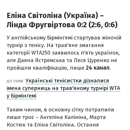
Еліна Світоліна (Україна) –
Лінда Фругвіртова 0:2 (2:6, 0:6)
У англійському Бірмінгемі стартував жіночій
турнір з тенісу. На трав'яне змагання
категорії WTA250 заявилось п'ять українок,
але Даяна Ястремська та Леся Цуренко не
пройшли кваліфікацію, пише
24 канал
.
Українські тенісистки дізналися
ДО ТЕМИ
імена суперниць на трав'яному турнірі WTA
у Бірмінгемі
Таким чином, в основну сітку потрапили
лише троє – Ангеліна Калініна, Марта
Костюк та Еліна Світоліна. Остання