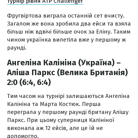
турнір рівня ATP Challenger
Фругвіртова виграла останній сет вчисту.
Загалом же вона зробила два ейси та взяла
більш ніж вдвічі більше очок за Еліну. Таким
чином українка вилетіла вже у першому ж
раунді.
Ангеліна Калініна (Україна) –
Аліша Паркс (Велика Британія)
2:0 (6:4, 6:4)
Тим часом на турнірі залишаються Ангеліна
Калініна та Марта Костюк. Перша
переграла у першому раунді британу Алішу
Паркс. При цьому суперниця Калініної
виконала аж 12 ейсів, але це їй не
допомогло.