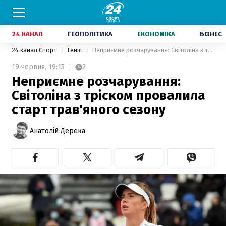
24 КАНАЛ
ГЕОПОЛІТИКА
ЕКОНОМІКА
БІЗНЕС
24 канал Спорт
Теніс
Неприємне розчарування: Світоліна з тріском провалила старт трав'яного сезону
19 червня,
19:15
2
Неприємне розчарування:
Світоліна з тріском провалила
старт трав'яного сезону
Анатолій Дерека