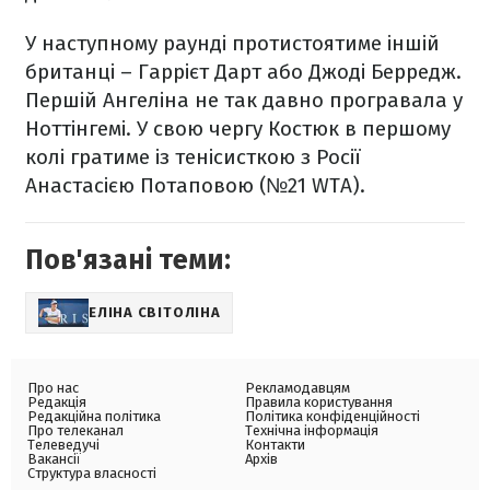
У наступному раунді протистоятиме іншій
британці – Гаррієт Дарт або Джоді Берредж.
Першій Ангеліна не так давно програвала у
Ноттінгемі. У свою чергу Костюк в першому
колі гратиме із тенісисткою з Росії
Анастасією Потаповою (№21 WTA).
Пов'язані теми:
ЕЛІНА СВІТОЛІНА
Про нас
Рекламодавцям
Редакція
Правила користування
Редакційна політика
Політика конфіденційності
Про телеканал
Технічна інформація
Телеведучі
Контакти
Вакансії
Архів
Структура власності