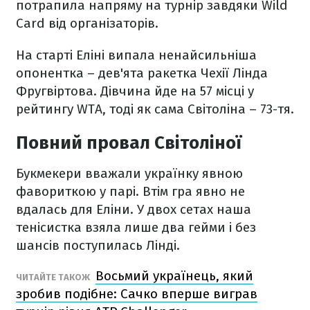
потрапила напряму на турнір завдяки Wild
Card від організаторів.
На старті Еліні випала ненайсильніша
опонентка – дев'ята ракетка Чехії Лінда
Фругвіртова. Дівчина йде на 57 місці у
рейтингу WTA, тоді як сама Світоліна – 73-тя.
Повний провал Світоліної
Букмекери вважали українку явною
фавориткою у парі. Втім гра явно не
вдалась для Еліни. У двох сетах наша
тенісистка взяла лише два гейми і без
шансів поступилась Лінді.
Восьмий українець, який
ЧИТАЙТЕ ТАКОЖ
зробив подібне: Сачко вперше виграв