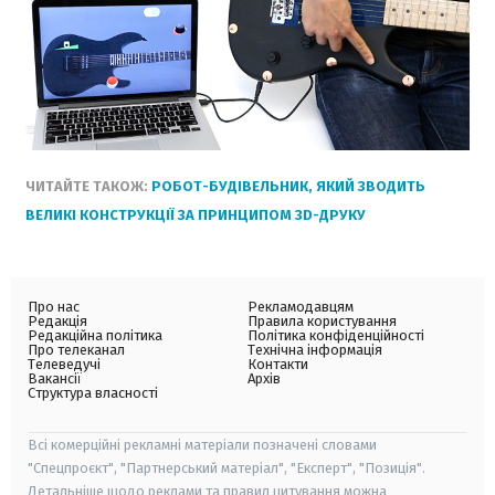
ЧИТАЙТЕ ТАКОЖ:
РОБОТ-БУДІВЕЛЬНИК, ЯКИЙ ЗВОДИТЬ
ВЕЛИКІ КОНСТРУКЦІЇ ЗА ПРИНЦИПОМ 3D-ДРУКУ
Про нас
Рекламодавцям
Редакція
Правила користування
Редакційна політика
Політика конфіденційності
Про телеканал
Технічна інформація
Телеведучі
Контакти
Вакансії
Архів
Структура власності
Всі комерційні рекламні матеріали позначені словами
"Спецпроєкт", "Партнерський матеріал", "Експерт", "Позиція".
Детальніше щодо реклами та правил цитування можна