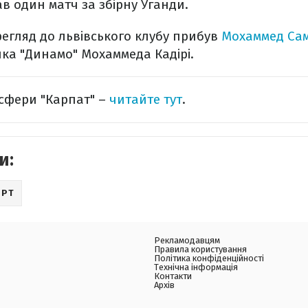
рав один матч за збірну Уганди.
егляд до львівського клубу прибув
Мохаммед Са
ка "Динамо" Мохаммеда Кадірі.
нсфери "Карпат" –
читайте тут
.
и:
ОРТ
Рекламодавцям
Правила користування
Політика конфіденційності
Технічна інформація
Контакти
Архів