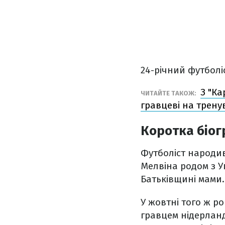
24-річний футболі
З "Ка
ЧИТАЙТЕ ТАКОЖ:
гравцеві на трену
Коротка біо
Футболіст народив
Мелвіна родом з У
Батьківщині мами.
У жовтні того ж ро
гравцем нідерланд