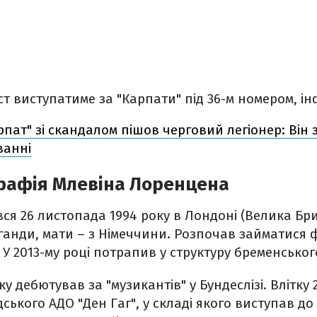
ст виступатиме за "Карпати" під 36-м номером, і
рпат" зі скандалом пішов черговий легіонер: Він
ванні
графія Млевіна Лоренцена
ся 26 листопада 1994 року в Лондоні (Велика Бри
ганди, мати – з Німеччини. Розпочав займатися 
 У 2013-му році потрапив у структуру бременськог
ку дебютував за "музикантів" у Бундеслізі. Влітку 
ського АДО "Ден Гаг", у складі якого виступав до