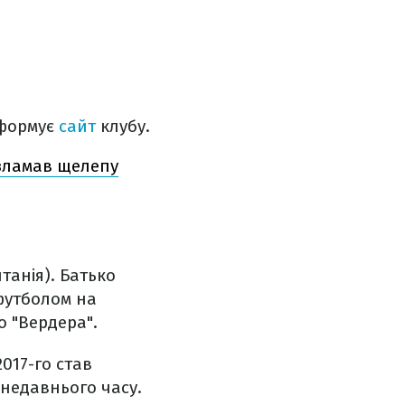
нформує
сайт
клубу.
 зламав щелепу
танія). Батько
футболом на
о "Вердера".
2017-го став
 недавнього часу.