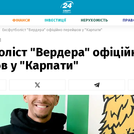
ФІНАНСИ
ІНВЕСТИЦІЇ
НЕРУХОМІСТЬ
ПРАВ
Ексфутболіст "Вердера" офіційно перейшов у "Карпати"
1
оліст "Вердера" офіцій
в у "Карпати"