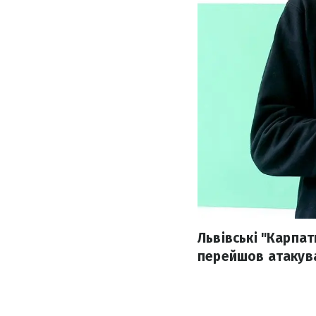
Львівські "Карпа
перейшов атакува