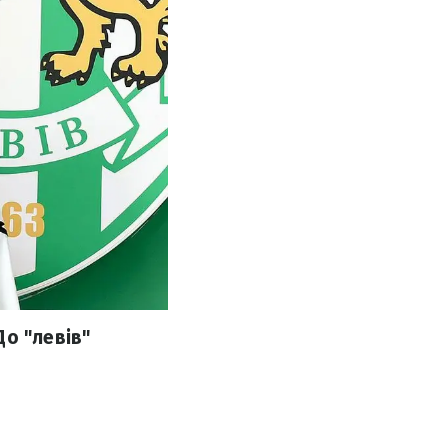
о "левів"