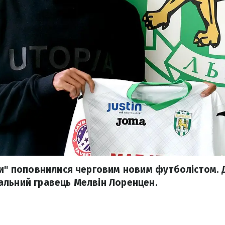
ти" поповнилися черговим новим футболістом. Д
льний гравець Мелвін Лоренцен.